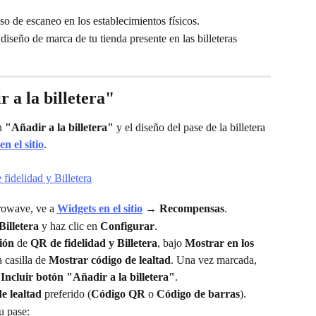
so de escaneo en los establecimientos físicos.
diseño de marca de tu tienda presente en las billeteras 
 a la billetera"
n 
"Añadir a la billetera"
 y el diseño del pase de la billetera 
n el sitio
.
rowave, ve a 
Widgets en el sitio
 → 
Recompensas
.
Billetera
 y haz clic en 
Configurar
.
ión
 de 
QR de fidelidad y Billetera
, bajo 
Mostrar en los 
 casilla de 
Mostrar código de lealtad
. Una vez marcada, 
 
Incluir botón "Añadir a la billetera"
.
e lealtad
 preferido (
Código QR
 o 
Código de barras
).
u pase: