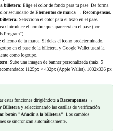
a billetera:
 Elige el color de fondo para tu pase. De forma 
color secundario de 
Elementos de marca
 → 
Recompensas
.
billetera:
 Selecciona el color para el texto en el pase.
ra:
 Introduce el nombre que aparecerá en el pase (por 
s Program").
 el icono de tu marca. Si dejas el icono predeterminado, 
otipo en el pase de la billetera, y Google Wallet usará la 
liente como logotipo.
tera
: Sube una imagen de banner personalizada (máx. 5 
comendado: 1125px × 432px (Apple Wallet), 1032x336 px 
r estas funciones dirigiéndote a 
Recompensas
 → 
y Billetera
 y seleccionando las casillas de verificación 
tar botón "Añadir a la billetera"
. Los cambios 
ones se sincronizan automáticamente.