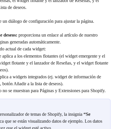
sas, el widget flotante y el lanzador de Reseñas, y el 
Lista de deseos.
e un diálogo de configuración para ajustar la página. 
e deseos:
 proporciona un enlace al artículo de nuestro 
áginas generadas automáticamente.
tado actual de cada widget:
e aplica a los elementos flotantes (el widget emergente y el 
dget flotante y el lanzador de Reseñas, y el widget flotante 
eos).
aplica a widgets integrados (ej. widget de información de 
s, botón Añadir a la lista de deseos).
do no se muestran para Páginas y Extensiones para Shopify.
rsonalizador de temas de Shopify, la insignia 
“Se 
ica que se están visualizando datos de ejemplo. Los datos 
vez que el widget esté activo.