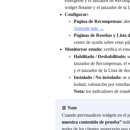
emergente y el lanzador de Recompen
widget flotante y el lanzador de la 
Configurar:
Página de Recompensas:
 abr
Aprende más →
Páginas de Reseñas y Lista d
centro de ayuda sobre estas p
Monitorear estado:
 verifica el es
Habilitado / Deshabilitado:
 s
lanzador de Recompensas, el wi
y el lanzador de la Lista de des
Instalado / No instalado:
 se 
lealtad, valoración por estrella
Nota:
 los indicadores de esta
📘 
Note
Cuando previsualices widgets en el pe
muestra contenido de prueba”
 ind
reales de los clientes aparecerán una 