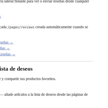
ra lateral flotante para ver o enviar reseñas desde cualquier 
cada 
 creada automáticamente cuando se 
/pages/reviews
eseñas →
eñas →
 Reseñas →
ista de deseos
ar y compartir sus productos favoritos.
 — añade artículos a la lista de deseos desde las páginas de 