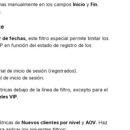
chas manualmente en los campos 
Inicio
 y 
Fin
.
te
r de fechas
, este filtro especial permite limitar los 
IP en función del estado de registro de los 
ial de inicio de sesión (registrados).
al de inicio de sesión.
tricas debajo de la línea de filtro, excepto para el 
eles VIP
.
étricas de 
Nuevos clientes por nivel
 y 
AOV
. Haz 
ra aplicar los siguientes filtros: