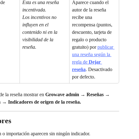
 de 
Esta es una reseña 
Aparece cuando el 
incentivada.
autor de la reseña 
Los incentivos no 
recibe una 
influyen en el 
recompensa (puntos, 
contenido ni en la 
descuento, tarjeta de 
visibilidad de la 
regalo o producto 
reseña.
gratuito) por 
publicar 
una reseña según la 
regla de 
Dejar 
reseña
. Desactivado 
por defecto.
de la reseña mostrar en 
Growave admin
 → 
Reseñas
 → 
n
 → 
Indicadores de origen de la reseña.
ores
ón o importación aparecen sin ningún indicador.