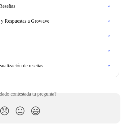
 Reseñas
 y Respuestas a Growave
sualización de reseñas
ado contestada tu pregunta?
😞
😐
😃