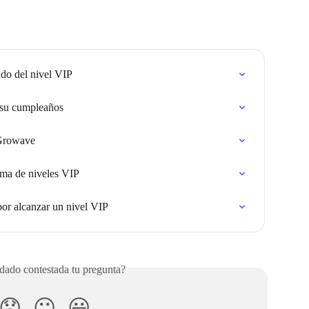
ado del nivel VIP
 su cumpleaños
 Growave
ma de niveles VIP
or alcanzar un nivel VIP
ado contestada tu pregunta?
😞
😐
😃