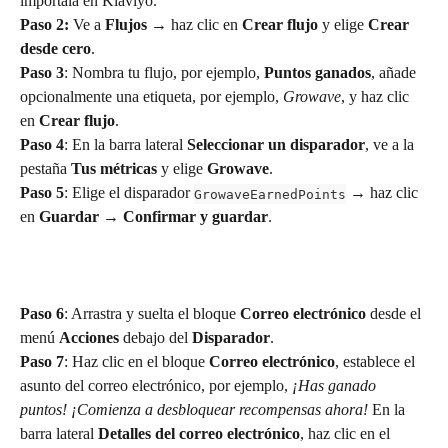
impórtala en Klaviyo.
Paso 2:
 Ve a 
Flujos
 → haz clic en 
Crear flujo
 y elige 
Crear 
desde cero
.
Paso 3
: Nombra tu flujo, por ejemplo, 
Puntos ganados
, añade 
opcionalmente una etiqueta, por ejemplo, 
Growave
, y haz clic 
en 
Crear flujo
.
Paso 4
: En la barra lateral 
Seleccionar un disparador
, ve a la 
pestaña 
Tus métricas
 y elige 
Growave
.
Paso 5
: Elige el disparador 
 → haz clic 
GrowaveEarnedPoints
en 
Guardar
 → 
Confirmar y guardar
.
Paso 6
: Arrastra y suelta el bloque 
Correo electrónico
 desde el 
menú 
Acciones
 debajo del 
Disparador
.
Paso 7
: Haz clic en el bloque 
Correo electrónico
, establece el 
asunto del correo electrónico, por ejemplo, 
¡Has ganado 
puntos! ¡Comienza a desbloquear recompensas ahora!
 En la 
barra lateral 
Detalles del correo electrónico
, haz clic en el 