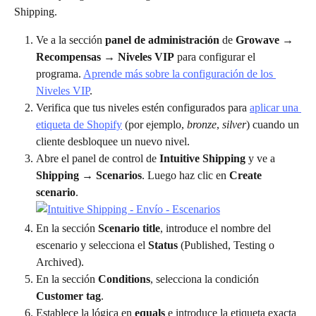
Shipping.
Ve a la sección 
panel de administración
 de 
Growave
 → 
Recompensas
 → 
Niveles VIP
 para configurar el 
programa. 
Aprende más sobre la configuración de los 
Niveles VIP
.
Verifica que tus niveles estén configurados para 
aplicar una 
etiqueta de Shopify
 (por ejemplo, 
bronze
, 
silver
) cuando un 
cliente desbloquee un nuevo nivel.
Abre el panel de control de 
Intuitive Shipping
 y ve a 
Shipping 
→
 Scenarios
. Luego haz clic en 
Create 
scenario
.
En la sección 
Scenario title
, introduce el nombre del 
escenario y selecciona el 
Status 
(Published, Testing o 
Archived).
En la sección 
Conditions
, selecciona la condición 
Customer tag
.
Establece la lógica en 
equals
 e introduce la etiqueta exacta 