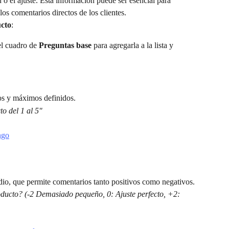
 o el ajuste. Esta información puede ser esencial para 
os comentarios directos de los clientes.
ucto
:
el cuadro de 
Preguntas base 
para agregarla a la lista y 
s y máximos definidos.
to del 1 al 5"
io, que permite comentarios tanto positivos como negativos.
oducto? (-2 Demasiado pequeño, 0: Ajuste perfecto, +2: 