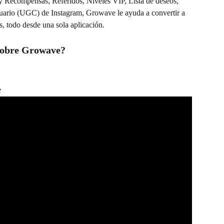
y Recompensas, Referidos, Niveles VIP, Lista de deseos, 
uario (UGC) de Instagram, Growave le ayuda a convertir a 
s, todo desde una sola aplicación.
sobre Growave?
e