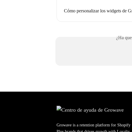
Cómo personalizar los widgets de G
¿Ha qued
Growave is a retention platform for Shopify
Plus brands that drives growth with Loyalty,