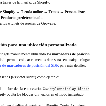
a través de la interfaz de Shopify:
 de Shopify → Tienda online → Temas → Personalizar
.
 Producto predeterminado
.
ija los widgets de reseñas de Growave.
ción para una ubicación personalizada
widgets manualmente utilizando los 
marcadores de posición 
do le permite colocar elementos de reseñas en cualquier lugar 
 de marcadores de posición del SDK
 para más detalles.
eseñas (Reviews slider)
 como ejemplo:
l nombre de clase necesario. Use 
style="display:block"
opify oculta los bloques div vacíos en el modo incrustado.
zado
 en el editor de páginas de Shopify. Copie el siguiente 