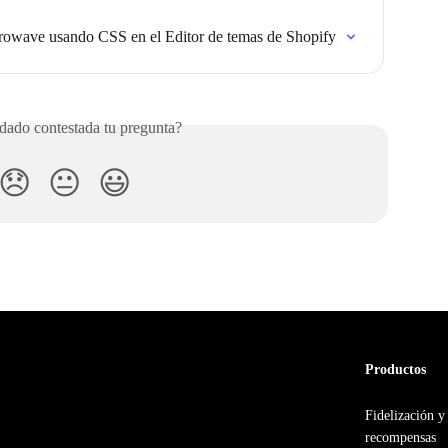
rowave usando CSS en el Editor de temas de Shopify
ado contestada tu pregunta?
😞
😐
😃
Productos
Fidelización y
recompensas