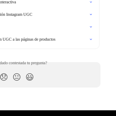
interactiva
ación Instagram UGC
m UGC a las páginas de productos
ado contestada tu pregunta?
😞
😐
😃